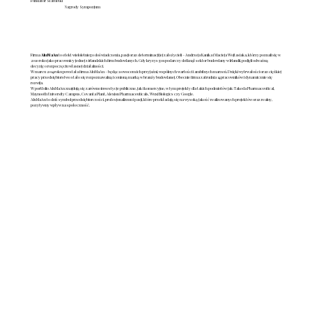
Fundator Statuetki
Nagrody Sympozjum
Firma
AluMaAn
to efekt wieloletniego doświadczenia, pasji oraz determinacji jej założycieli – Andrzeja Kanika i Macieja Wojtasiaka, którzy poznali się w
2010 roku jako pracownicy jednej z irlandzkich firm budowlanych. Gdy kryzys gospodarczy dotknął sektor budowlany w Irlandii, podjęli odważną
decyzję o rozpoczęciu własnej działalności.
W marcu 2014 roku powstała firma AluMaAn – będąca owocem ich przyjaźni, wspólnych wartości i ambitnych marzeń. Dzięki wytrwałości oraz ciężkiej
pracy przedsiębiorstwo stało się rozpoznawalną i cenioną marką w branży budowlanej. Obecnie firma zatrudnia 14 pracowników i dynamicznie się
rozwija.
W portfolio AluMaAn znajdują się zarówno inwestycje publiczne, jak i komercyjne, w tym projekty dla takich podmiotów jak: Takeda Pharmaceutical,
Maynooth University Campus, Covanta Plant, Alexion Pharmaceuticals, Wuxi Biologics czy Google.
AluMaAn to dziś symbol przedsiębiorczości, profesjonalizmu i pasji, które przekładają się na wysoką jakość realizowanych projektów oraz realny,
pozytywny wpływ na społeczność.