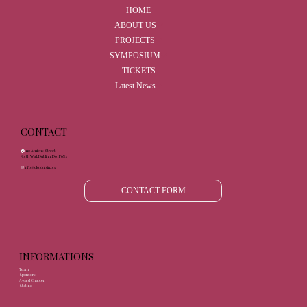
HOME
ABOUT US
PROJECTS
SYMPOSIUM
TICKETS
Latest News
CONTACT
🏠︎
110 Amiens Street
North Wall, Dublin 1, D01 F6N2
✉︎
info@ckudublin.org
CONTACT FORM
INFORMATIONS
Team
Sponsors
Award Chapter
Statute