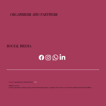
ORGANISERS AND PARTNERS
SOCIAL MEDIA
© 2026 by Sympozjum Polek w Irlandii. Website by
DORA
All rights reserved.
Copying, reproducing, or using any part or all of the information, images, or graphics, in electronic or any other form, without permission is prohibited.