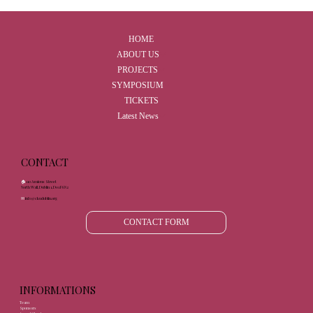
HOME
ABOUT US
PROJECTS
SYMPOSIUM
TICKETS
Latest News
CONTACT
🏠︎
110 Amiens Street
North Wall, Dublin 1, D01 F6N2
✉︎
info@ckudublin.org
CONTACT FORM
INFORMATIONS
Team
Sponsors