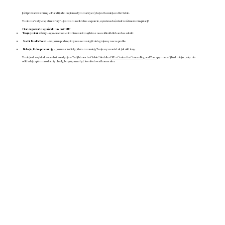
Jeśli prowadzisz firmę w Irlandii (albo dopiero o tym marzysz!), to jest to miejsce dla Ciebie.
Tu nie ma "sztywnej atmosfery" – jest za to konkretne wsparcie, wymiana doświadczeń i morze inspiracji!
Dlaczego warto wpaść do nas do CKU?
Twoje 5 minut sławy
– opowiesz o swoim biznesie i znajdziesz nowe klientki lub ambasadorki.
Social Media Boost
– wspólnie podkręcimy nasze zasięgi i zintegrujemy nasze profile.
Relacje, które procentują
– poznasz kobiety, które rozumieją Twoje wyzwania tak jak nikt inny.
To nie jest zwykła kawa – to inwestycja w Twój biznes i w Ciebie! Siedziba
CKU - Centre for Counselling and Therapy
ma swój limit miejsc, więc nie
odkładaj zapisu na ostatnią chwilę, bo grupa ma być komfortowa i kameralna.