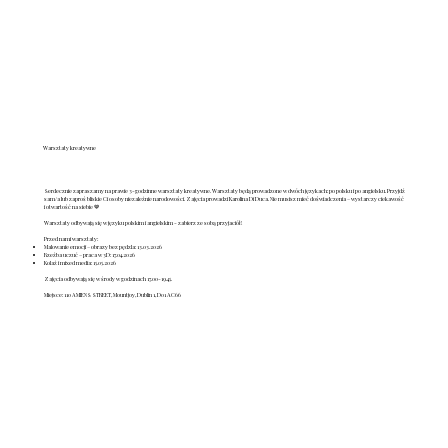
Warsztaty kreatywne
Serdecznie zapraszamy na prawie 3-godzinne warsztaty kreatywne. Warsztaty będą prowadzone w dwóch językach: po polsku i po angielsku. Przyjdź
sam/a lub zaproś bliskie Ci osoby niezależnie narodowości. Zajęcia prowadzi Karolina Di Duca. Nie musisz mieć doświadczenia – wystarczy ciekawość
i otwartość na siebie 💙
Warsztaty odbywają się w języku polskim i angielskim - zabierz ze sobą przyjaciół!
Przed nami warsztaty:
Malowanie emocji – obrazy bez pędzla: 13.03.2026
Rzeźba uczuć – praca w 3D: 17.04.2026
Kolaż i mixed media: 15.05.2026
Zajęcia odbywają się w środy w godzinach 17.00-19.45.
Miejsce: 110 AMIENS STREET, Mountjoy, Dublin 1, D01 AC66