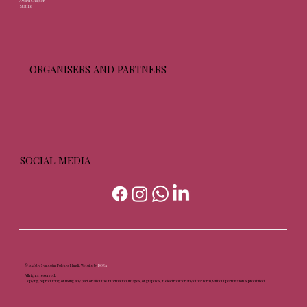
Award Chapter
Statute
ORGANISERS AND PARTNERS
SOCIAL MEDIA
© 2026 by Sympozjum Polek w Irlandii. Website by
DORA
All rights reserved.
Copying, reproducing, or using any part or all of the information, images, or graphics, in electronic or any other form, without permission is prohibited.