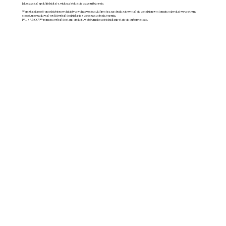
Jak odzyskać spokój i działać z większą lekkością w życiu i biznesie.
Warsztat dla osób przedsiębiorczych i aktywnych zawodowo, które chcą na chwilę zatrzymać się w codziennym tempie, odzyskać wewnętrzny
spokój, uporządkować myśli i wrócić do działania z większą swobodą/energią.
PAUZA MOCY™ pomaga wrócić do stanu spokoju, w którym decyzje i działanie stają się dużo prostsze.