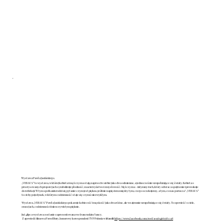
Wystawa Pawła Jasińskiego.
„VERSUS” to wystawa, w której kobieta i mężczyzna stają naprzeciw siebie jako dwa odmienne, a jednocześnie uzupełniające się światy. Kobieta o
przerysowanych proporcjach symbolizuje płodność, macierzyństwo i zmysłowość. Mężczyzna – intymny ruch, który odwraca spojrzenie i prowokuje
do refleksji. W tym spotkaniu rodzi się pytanie: czym jest piękno, jeśli nie napięciem między tym, czego oczekujemy, a tym, co nas porusza? „VERSUS”
to cichy pojedynek, w którym codzienność staje się czymś niezwykłym.
Wystawa „VERSUS” Pawła Jasińskiego pokazuje kobiecość i męskość jako dwa różne, ale wzajemnie uzupełniające się światy. To opowieść o ciele,
emocjach, codzienności i nieoczywistym pięknie.
Już 4 lipca wystawa zostanie zaprezentowana we francuskim Nancy.
Zapowiedź filmowa Pawel Bury, honorowy korespondent TVP Polonia w Irlandii:
https://www.facebook.com/reel/1015654667783318