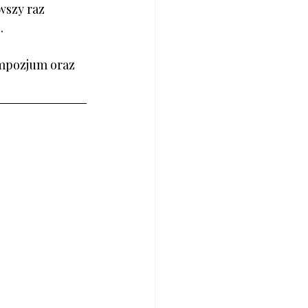
wszy raz 
.
mpozjum oraz 