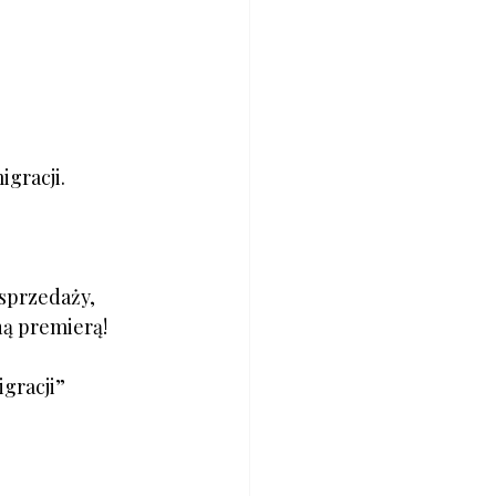
igracji.
sprzedaży, 
ną premierą!
igracji”