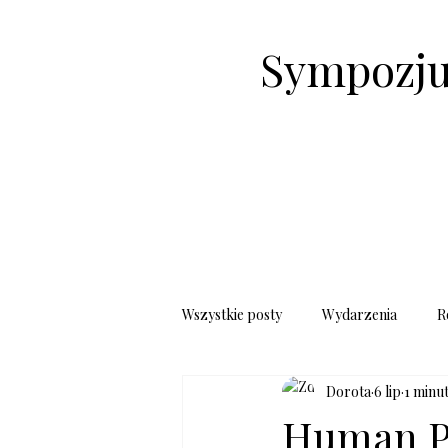
Sympozju
STRONA GŁÓWNA
O NAS
Wszystkie posty
Wydarzenia
R
Dorota
6 lip
1 minut
Human Po