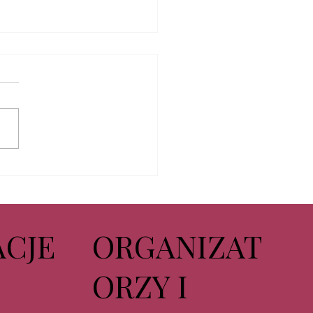
isaż wystawy
daLove
CJE
ORGANIZAT
ORZY I