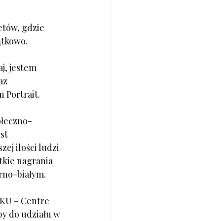
tów, gdzie 
ątkowo.
j, jestem 
az 
 Portrait.
ołeczno-
st 
ej ilości ludzi 
tkie nagrania 
rno-białym.
CKU – Centre 
y do udziału w 