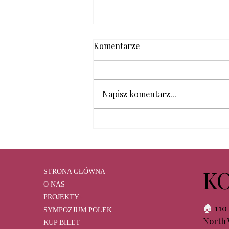
Komentarze
Napisz komentarz...
Henryk Szost gościem
specjalnym biegu Run Brave
for Yourself!
K
STRONA GŁÓWNA
O NAS
PROJEKTY
🏠︎
110
SYMPOZJUM POLEK
North 
KUP BILET