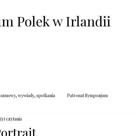
m Polek w Irlandii
PROJEKTY
SYMPOZJUM POLEK
KUP BILET
AKTUA
ozmowy, wywiady, spotkania
Patronat Sympozjum
(y) czytania
rtrait