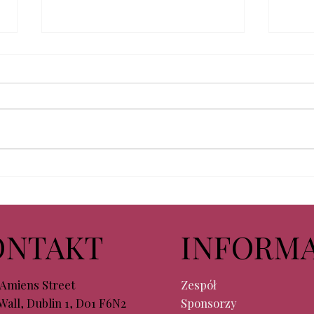
Premiera 4. wydania
Wern
kwartalnika „Portrety
Man
Emigracji”
ONTAKT
INFORMA
 Amiens Street
Zespół
Wall, Dublin 1, D01 F6N2
Sponsorzy